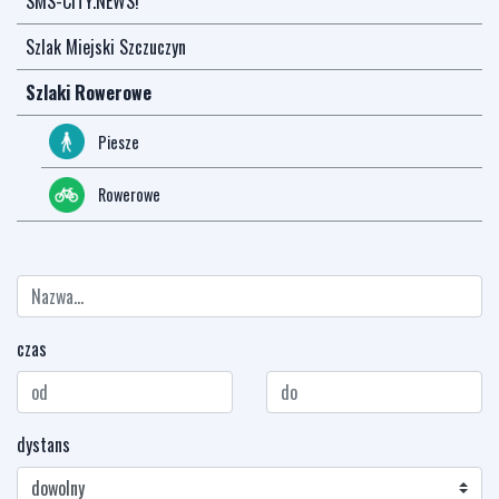
SMS-CITY.NEWS!
Szlak Miejski Szczuczyn
Szlaki Rowerowe
Piesze
Rowerowe
czas
dystans