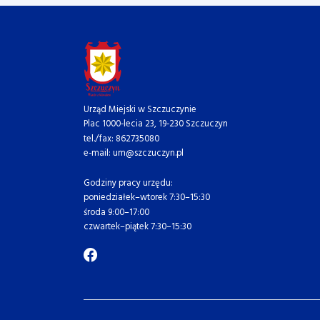
Urząd Miejski w Szczuczynie
Plac 1000-lecia 23, 19-230 Szczuczyn
tel./fax: 862735080
e-mail: um@szczuczyn.pl
Godziny pracy urzędu:
poniedziałek–wtorek 7:30–15:30
środa 9:00–17:00
czwartek–piątek 7:30–15:30