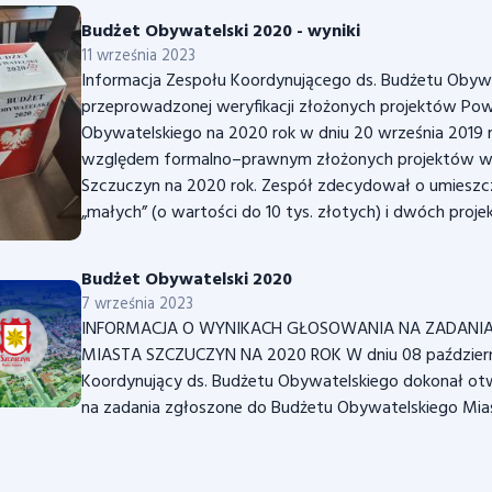
Budżet Obywatelski 2020 - wyniki
11 września 2023
Informacja Zespołu Koordynującego ds. Budżetu Obywa
przeprowadzonej weryfikacji złożonych projektów Pow
Obywatelskiego na 2020 rok w dniu 20 września 2019 r
względem formalno–prawnym złożonych projektów w 
Szczuczyn na 2020 rok. Zespół zdecydował o umieszc
„małych” (o wartości do 10 tys. złotych) i dwóch proje
Budżet Obywatelski 2020
7 września 2023
INFORMACJA O WYNIKACH GŁOSOWANIA NA ZADANI
MIASTA SZCZUCZYN NA 2020 ROK W dniu 08 październik
Koordynujący ds. Budżetu Obywatelskiego dokonał otwa
na zadania zgłoszone do Budżetu Obywatelskiego Mia