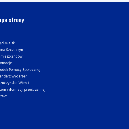
pa strony
ąd Miejski
ina Szczuczyn
a mieszkańców
ormacje
rodek Pomocy Społecznej
endarz wydarzeń
zuczyńskie Wieści
tem informacji przestrzennej
takt