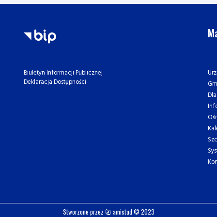
Ma
Urz
Biuletyn Informacji Publicznej
Deklaracja Dostępności
Gm
Dl
Inf
Oś
Kal
Szc
Sys
Kon
Stworzone przez
amistad
© 2023