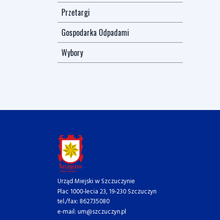
Przetargi
Gospodarka Odpadami
Wybory
Urząd Miejski w Szczuczynie
Plac 1000-lecia 23, 19-230 Szczuczyn
tel./fax: 862735080
e-mail: um@szczuczyn.pl