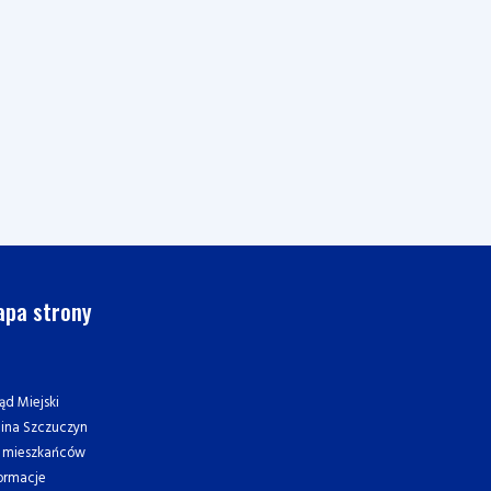
pa strony
ąd Miejski
ina Szczuczyn
a mieszkańców
ormacje