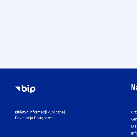
Ma
Urz
Biuletyn Informacji Publicznej
Deklaracja Dostępności
Gm
Dl
Inf