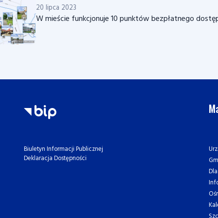
20 lipca 2023
W mieście funkcjonuje 10 punktów bezpłatnego dostęp
Ma
Urz
Biuletyn Informacji Publicznej
Deklaracja Dostępności
Gm
Dl
Inf
Oś
Kal
Szc