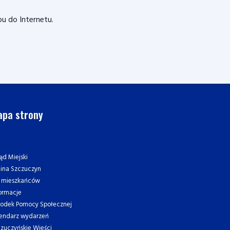
u do Internetu.
pa strony
ąd Miejski
ina Szczuczyn
a mieszkańców
ormacje
rodek Pomocy Społecznej
endarz wydarzeń
zuczyńskie Wieści