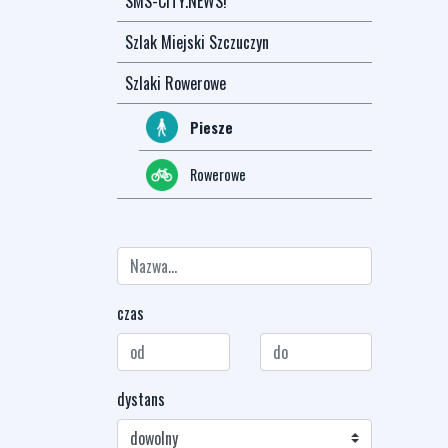
SMS-CITY.NEWS!
Szlak Miejski Szczuczyn
Szlaki Rowerowe
Piesze
Rowerowe
czas
dystans