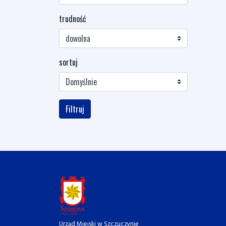
trudność
sortuj
Filtruj
Urząd Miejski w Szczuczynie